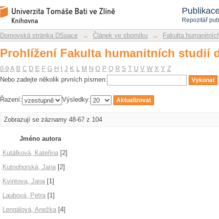
Prohlížení Fakulta humanitních studií 
Repozitář DSpace/Manakin
Publikac
Repozitář pub
Domovská stránka DSpace
→
Článek ve sborníku
→
Fakulta humanitních
Prohlížení Fakulta humanitních studií 
0-9
A
B
C
D
E
F
G
H
I
J
K
L
M
N
O
P
Q
R
S
T
U
V
W
X
Y
Z
Nebo zadejte několik prvních písmen:
Řazení:
Výsledky:
Zobrazují se záznamy 48-67 z 104
Jméno autora
Kutálková, Kateřina
[2]
Kutnohorská, Jana
[2]
Kvintova, Jana
[1]
Laubová, Petra
[1]
Lengálová, Anežka
[4]