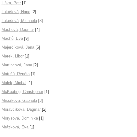
Liška, Petr
[1]
Lukášová, Hana
[2]
Lukešová, Michaela
[3]
Machová, Dagmar
[4]
Machů, Eva
[9]
Majerčíková, Jana
[6]
Marek, Libor
[1]
Martincová, Jana
[2]
Matušů, Renáta
[1]
Málek, Michal
[1]
McKeating, Christopher
[1]
Miššíková, Gabriela
[3]
Moravčíková, Dagmar
[2]
Morysová, Dominika
[1]
Mrázková, Eva
[1]