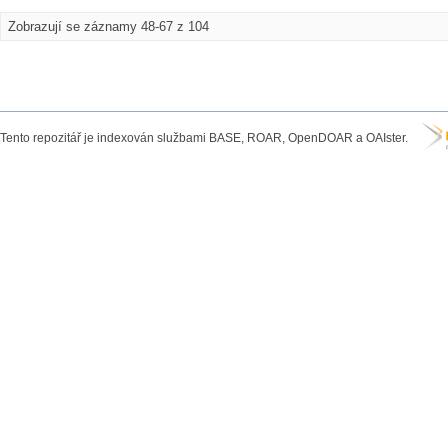
Zobrazují se záznamy 48-67 z 104
Tento repozitář je indexován službami BASE, ROAR, OpenDOAR a OAIster.