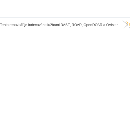
Tento repozitář je indexován službami BASE, ROAR, OpenDOAR a OAIster.