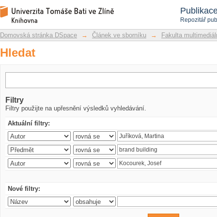
Hledat
Repozitář DSpace/Manakin
Publikac
Repozitář pub
Domovská stránka DSpace
→
Článek ve sborníku
→
Fakulta multimediá
Hledat
Filtry
Filtry použijte na upřesnění výsledků vyhledávání.
Aktuální filtry:
Nové filtry: