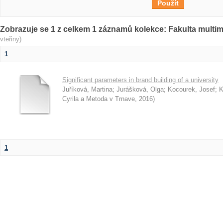
Zobrazuje se 1 z celkem 1 záznamů kolekce: Fakulta multi
vteřiny)
1
Significant parameters in brand building of a university
Juříková, Martina
;
Jurášková, Olga
;
Kocourek, Josef
;
K
Cyrila a Metoda v Trnave
,
2016
)
1