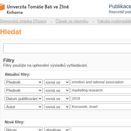
Hledat
Repozitář DSpace/Manakin
Publikac
Repozitář pub
Domovská stránka DSpace
→
Článek ve sborníku
→
Fakulta multimediá
Hledat
Filtry
Filtry použijte na upřesnění výsledků vyhledávání.
Aktuální filtry:
Nové filtry: