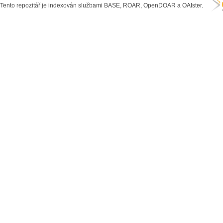
Tento repozitář je indexován službami BASE, ROAR, OpenDOAR a OAIster.