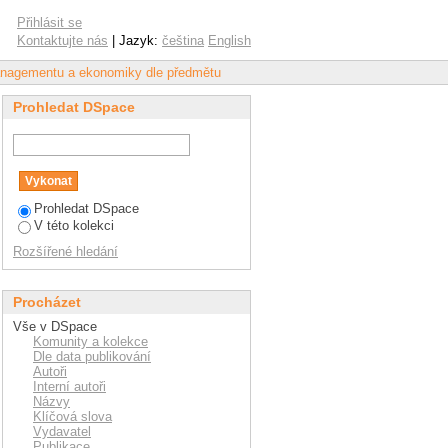
"Active Aging"
Přihlásit se
Kontaktujte nás
| Jazyk:
čeština
English
anagementu a ekonomiky dle předmětu
Prohledat DSpace
Prohledat DSpace
V této kolekci
Rozšířené hledání
Procházet
Vše v DSpace
Komunity a kolekce
Dle data publikování
Autoři
Interní autoři
Názvy
Klíčová slova
Vydavatel
Publikace