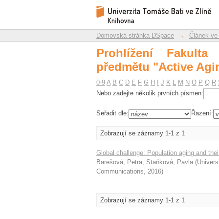
Prohlížení Fakulta m
Repozitář DSpace/Manakin
Domovská stránka DSpace
→
Článek ve
Prohlížení Fakult
předmětu "Active Agi
0-9
A
B
C
D
E
F
G
H
I
J
K
L
M
N
O
P
Q
R
Nebo zadejte několik prvních písmen:
Seřadit dle:
Řazení:
Zobrazují se záznamy 1-1 z 1
Global challenge: Population aging and their
Barešová, Petra
;
Staňková, Pavla
(
Univers
Communications
,
2016
)
Zobrazují se záznamy 1-1 z 1