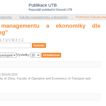
anagementu a ekonomiky dle předmětu 
Publikace UTB
Repozitář publikační činnosti UTB
 sborníku
→
Fakulta managementu a ekonomiky
→
Prohlížení Fakulta m
a managementu a ekonomiky dle
ng"
S
T
U
V
W
X
Y
Z
Výsledky:
 leisure time
ity of Zilina, Faculty of Operation and Economics of Transport and