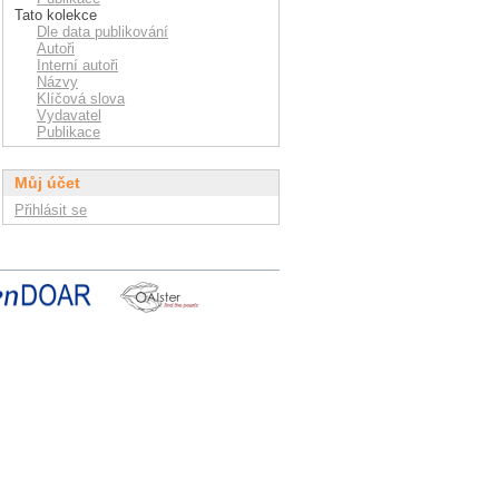
Tato kolekce
Dle data publikování
Autoři
Interní autoři
Názvy
Klíčová slova
Vydavatel
Publikace
Můj účet
Přihlásit se