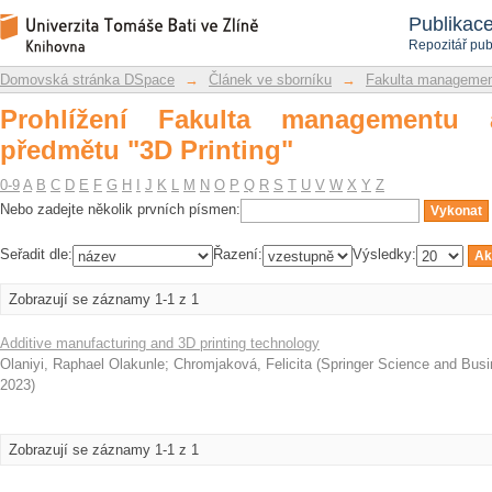
Prohlížení Fakulta managementu a eko
Repozitář DSpace/Manakin
Publikac
Repozitář pub
Domovská stránka DSpace
→
Článek ve sborníku
→
Fakulta managemen
Prohlížení Fakulta managementu
předmětu "3D Printing"
0-9
A
B
C
D
E
F
G
H
I
J
K
L
M
N
O
P
Q
R
S
T
U
V
W
X
Y
Z
Nebo zadejte několik prvních písmen:
Seřadit dle:
Řazení:
Výsledky:
Zobrazují se záznamy 1-1 z 1
Additive manufacturing and 3D printing technology
Olaniyi, Raphael Olakunle
;
Chromjaková, Felicita
(
Springer Science and Bus
2023
)
Zobrazují se záznamy 1-1 z 1