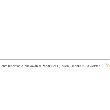
Tento repozitář je indexován službami BASE, ROAR, OpenDOAR a OAIster.