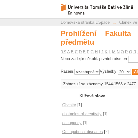
Prohlížení Fakulta m
Repozitář DSpace/Manakin
Domovská stránka DSpace
→
Článek ve
Prohlížení Fakult
předmětu
0-9
A
B
C
D
E
F
G
H
I
J
K
L
M
N
O
P
Q
R
Nebo zadejte několik prvních písmen:
Řazení:
Výsledky:
Zobrazují se záznamy 1544-1563 z 2477
Klíčové slovo
Obesity
[1]
obstacles of creativity
[1]
occupancy
[1]
Occupational diseases
[2]