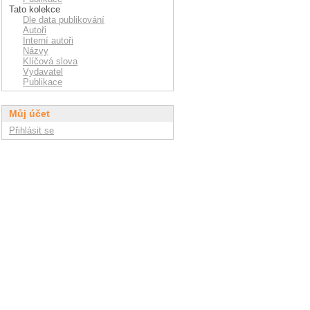
Tato kolekce
Dle data publikování
Autoři
Interní autoři
Názvy
Klíčová slova
Vydavatel
Publikace
Můj účet
Přihlásit se