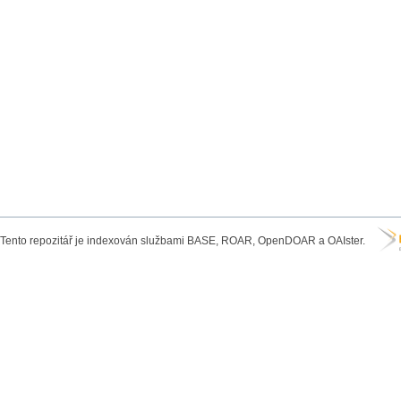
Tento repozitář je indexován službami BASE, ROAR, OpenDOAR a OAIster.