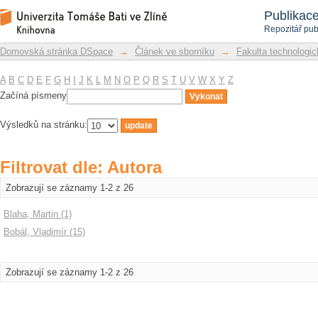
Filtrovat dle: Autora
Repozitář DSpace/Manakin
Publikac
Repozitář pub
Domovská stránka DSpace
→
Článek ve sborníku
→
Fakulta technologic
A
B
C
D
E
F
G
H
I
J
K
L
M
N
O
P
Q
R
S
T
U
V
W
X
Y
Z
Začíná písmeny
Výsledků na stránku:
Filtrovat dle: Autora
Zobrazují se záznamy 1-2 z 26
Blaha, Martin (1)
Bobál, Vladimír (15)
Zobrazují se záznamy 1-2 z 26