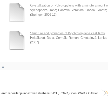
Crystallization of Polypropylene with a minute amount o
Výchopňová, Jana
;
Habrová, Veronika
;
Obadal, Martin
;
(
Springer
,
2006-12
)
Structure and properties of β-polypropylene cast films
Hnidáková, Dana
;
Čermák, Roman
;
Chvátalová, Lenka
(
2007
)
1
Tento repozitář je indexován službami BASE, ROAR, OpenDOAR a OAIster.