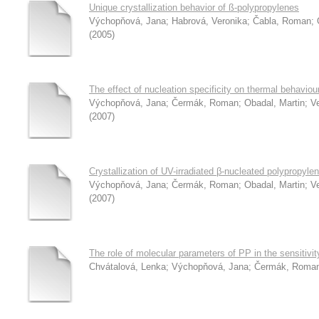
Unique crystallization behavior of ß-polypropylenes
Výchopňová, Jana
;
Habrová, Veronika
;
Čabla, Roman
;
(
2005
)
The effect of nucleation specificity on thermal behavio
Výchopňová, Jana
;
Čermák, Roman
;
Obadal, Martin
;
V
(
2007
)
Crystallization of UV-irradiated β-nucleated polypropyle
Výchopňová, Jana
;
Čermák, Roman
;
Obadal, Martin
;
V
(
2007
)
The role of molecular parameters of PP in the sensitivit
Chvátalová, Lenka
;
Výchopňová, Jana
;
Čermák, Roma