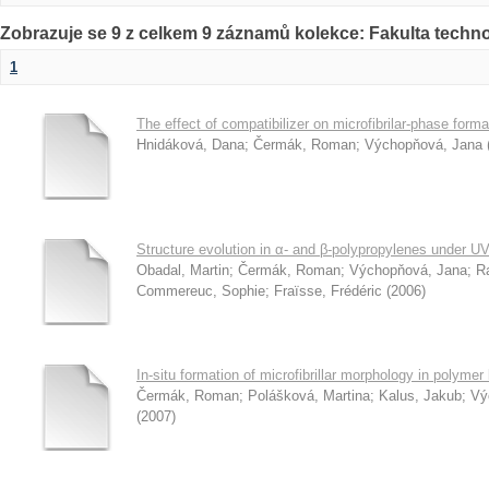
Zobrazuje se 9 z celkem 9 záznamů kolekce: Fakulta techn
1
The effect of compatibilizer on microfibrilar-phase form
Hnidáková, Dana
;
Čermák, Roman
;
Výchopňová, Jana
Structure evolution in α- and β-polypropylenes under UV 
Obadal, Martin
;
Čermák, Roman
;
Výchopňová, Jana
;
R
Commereuc, Sophie
;
Fraïsse, Frédéric
(
2006
)
In-situ formation of microfibrillar morphology in polymer
Čermák, Roman
;
Polášková, Martina
;
Kalus, Jakub
;
Vý
(
2007
)