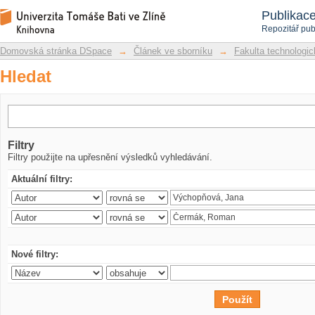
Hledat
Repozitář DSpace/Manakin
Publikac
Repozitář pub
Domovská stránka DSpace
→
Článek ve sborníku
→
Fakulta technologic
Hledat
Filtry
Filtry použijte na upřesnění výsledků vyhledávání.
Aktuální filtry:
Nové filtry: