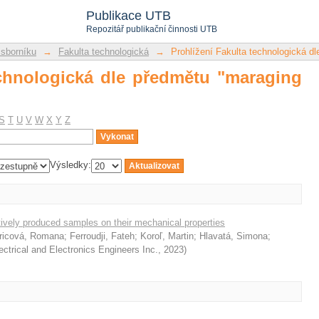
chnologická dle předmětu "maraging ste
Publikace UTB
Repozitář publikační činnosti UTB
 sborníku
→
Fakulta technologická
→
Prohlížení Fakulta technologická d
echnologická dle předmětu "maraging
S
T
U
V
W
X
Y
Z
Výsledky:
ditively produced samples on their mechanical properties
ricová, Romana
;
Ferroudji, Fateh
;
Koroľ, Martin
;
Hlavatá, Simona
;
lectrical and Electronics Engineers Inc.
,
2023
)