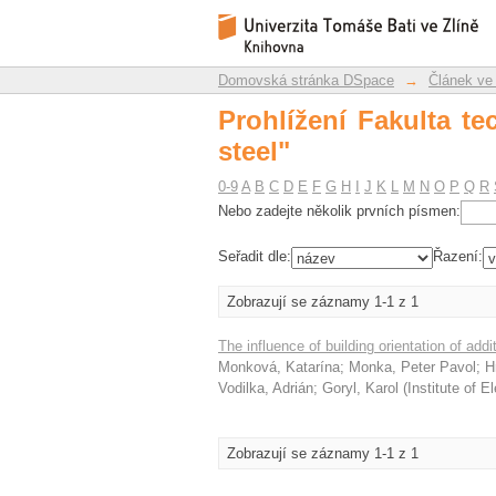
Prohlížení Fakulta te
Repozitář DSpace/Manakin
Domovská stránka DSpace
→
Článek ve
Prohlížení Fakulta t
steel"
0-9
A
B
C
D
E
F
G
H
I
J
K
L
M
N
O
P
Q
R
Nebo zadejte několik prvních písmen:
Seřadit dle:
Řazení:
Zobrazují se záznamy 1-1 z 1
The influence of building orientation of ad
Monková, Katarína
;
Monka, Peter Pavol
;
H
Vodilka, Adrián
;
Goryl, Karol
(
Institute of E
Zobrazují se záznamy 1-1 z 1