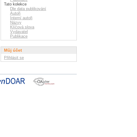
Tato kolekce
Dle data publikování
Autoři
Interní autoři
Názvy
Klíčová slova
Vydavatel
Publikace
Můj účet
Přihlásit se