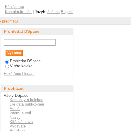
el"
Přihlásit se
Kontaktujte nás
| Jazyk:
čeština
English
le předmětu
Prohledat DSpace
Prohledat DSpace
V této kolekci
Rozšířené hledání
Procházet
Vše v DSpace
Komunity a kolekce
Dle data publikování
Autoři
Interní autoři
Názvy
Klíčová slova
Vydavatel
Publikace