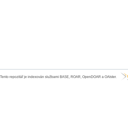
Tento repozitář je indexován službami BASE, ROAR, OpenDOAR a OAIster.