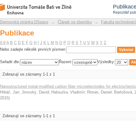
Publikace
Repozitář DSpace/Manakin
Publikac
Repozitář pub
Domovská stránka DSpace
→
Článek ve sborníku
→
Fakulta technologic
Publikace
0-9
A
B
C
D
E
F
G
H
I
J
K
L
M
N
O
P
Q
R
S
T
U
V
W
X
Y
Z
Nebo zadejte několik prvních písmen:
Seřadit dle:
Řazení:
Výsledky:
Zobrazují se záznamy 1-1 z 1
Nanostructured metal-modified carbon fiber microelectrodes for electrochemi
Hrbáč, Jan
;
Jirovský, David
;
Halouzka, Vladimír
;
Riman, Daniel
;
Bartošová, 
2015
)
Zobrazují se záznamy 1-1 z 1