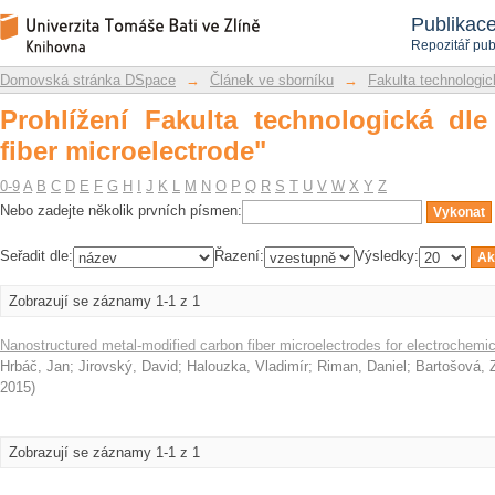
Prohlížení Fakulta technologická dle p
Repozitář DSpace/Manakin
Publikac
Repozitář pub
Domovská stránka DSpace
→
Článek ve sborníku
→
Fakulta technologic
Prohlížení Fakulta technologická dl
fiber microelectrode"
0-9
A
B
C
D
E
F
G
H
I
J
K
L
M
N
O
P
Q
R
S
T
U
V
W
X
Y
Z
Nebo zadejte několik prvních písmen:
Seřadit dle:
Řazení:
Výsledky:
Zobrazují se záznamy 1-1 z 1
Nanostructured metal-modified carbon fiber microelectrodes for electrochemi
Hrbáč, Jan
;
Jirovský, David
;
Halouzka, Vladimír
;
Riman, Daniel
;
Bartošová, 
2015
)
Zobrazují se záznamy 1-1 z 1