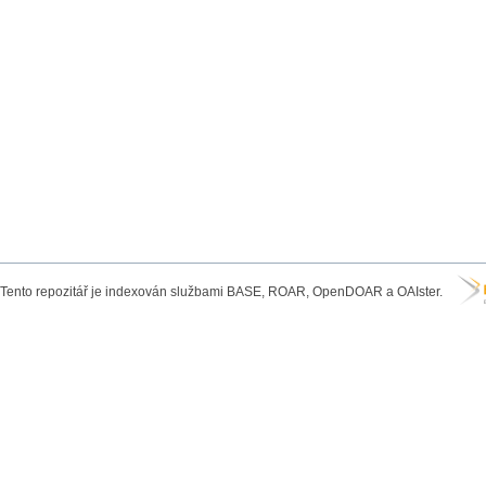
Tento repozitář je indexován službami BASE, ROAR, OpenDOAR a OAIster.