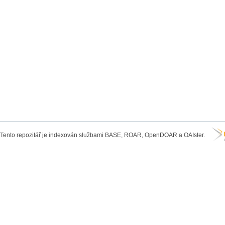
Tento repozitář je indexován službami BASE, ROAR, OpenDOAR a OAIster.