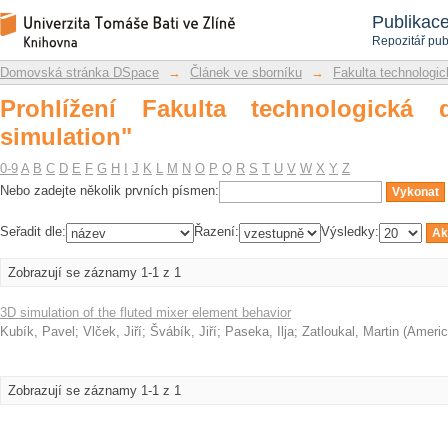
Prohlížení Fakulta technologická dle 
Repozitář DSpace/Manakin
Publikac
Repozitář pub
Domovská stránka DSpace
→
Článek ve sborníku
→
Fakulta technologic
Prohlížení Fakulta technologická
simulation"
0-9
A
B
C
D
E
F
G
H
I
J
K
L
M
N
O
P
Q
R
S
T
U
V
W
X
Y
Z
Nebo zadejte několik prvních písmen:
Seřadit dle:
Řazení:
Výsledky:
Zobrazují se záznamy 1-1 z 1
3D simulation of the fluted mixer element behavior
Kubík, Pavel
;
Vlček, Jiří
;
Švábík, Jiří
;
Paseka, Ilja
;
Zatloukal, Martin
(
Americ
Zobrazují se záznamy 1-1 z 1