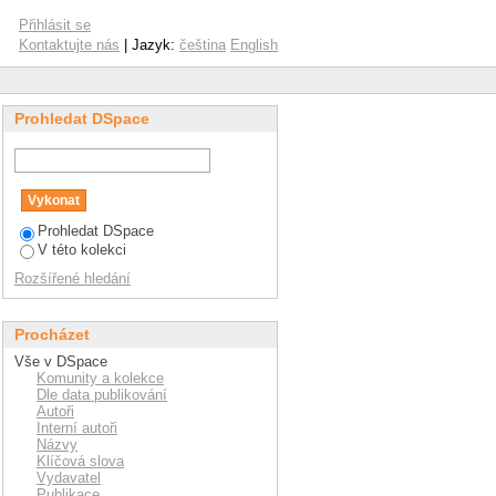
Přihlásit se
Kontaktujte nás
| Jazyk:
čeština
English
Prohledat DSpace
Prohledat DSpace
V této kolekci
Rozšířené hledání
Procházet
Vše v DSpace
Komunity a kolekce
Dle data publikování
Autoři
Interní autoři
Názvy
Klíčová slova
Vydavatel
Publikace