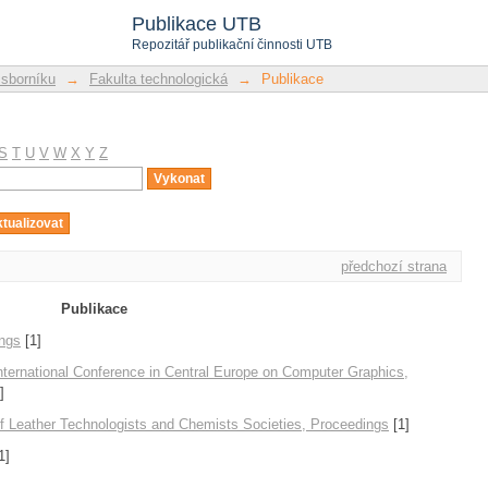
Publikace UTB
Repozitář publikační činnosti UTB
 sborníku
→
Fakulta technologická
→
Publikace
S
T
U
V
W
X
Y
Z
předchozí strana
Publikace
ings
[1]
ernational Conference in Central Europe on Computer Graphics,
]
of Leather Technologists and Chemists Societies, Proceedings
[1]
1]