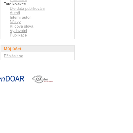
Tato kolekce
Dle data publikování
Autoři
Interní autoři
Názvy
Klíčová slova
Vydavatel
Publikace
Můj účet
Přihlásit se