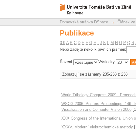
Publikace
Repozitář DSpace/Manakin
Domovská stránka DSpace
→
Článek ve
Publikace
0-9
A
B
C
D
E
F
G
H
I
J
K
L
M
N
O
P
Q
R
Nebo zadejte několik prvních písmen:
Řazení:
Výsledky:
Zobrazují se záznamy 235-238 z 238
World Tribology Congress 2009 - Proceed
WSCG 2006: Posters Proceedings: 14th Int
Visualization and Computer Vision 2006
[1
XXX Congress of the International Union 
XXXV. Moderní elektrochemické metody
[