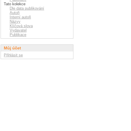
Tato kolekce
Dle data publikování
Autoři
Interní autoři
Názvy
Klíčová slova
Vydavatel
Publikace
Můj účet
Přihlásit se