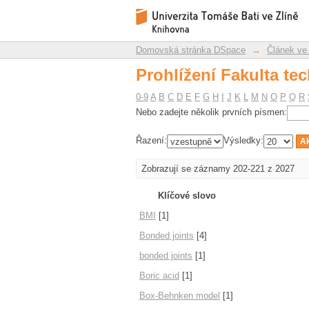
Prohlížení Fakulta te
Repozitář DSpace/Manakin
Domovská stránka DSpace
→
Článek ve
Prohlížení Fakulta te
0-9
A
B
C
D
E
F
G
H
I
J
K
L
M
N
O
P
Q
R
Nebo zadejte několik prvních písmen:
Řazení:
Výsledky:
Zobrazují se záznamy 202-221 z 2027
Klíčové slovo
BMI
[1]
Bonded joints
[4]
bonded joints
[1]
Boric acid
[1]
Box-Behnken model
[1]