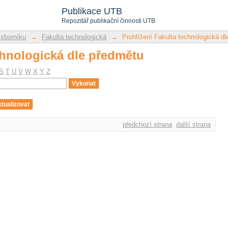
chnologická dle předmětu
Publikace UTB
Repozitář publikační činnosti UTB
 sborníku
→
Fakulta technologická
→
Prohlížení Fakulta technologická d
chnologická dle předmětu
S
T
U
V
W
X
Y
Z
předchozí strana
další strana