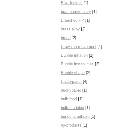
Box-Jenkins
[1]
bramborové hlízy
[1]
Branched PP
[1]
brass alloy
[2]
bread
[2]
Brownian movement
[1]
Bubble inflation
[1]
Bubble instabilities
[3]
Bubble shape
[2]
Buckypaper
[4]
buckypaper
[1]
bulk food
[1]
bulk modulus
[1]
buněčná adheze
[1]
by-products
[1]