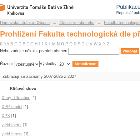
Prohlížení Fakulta technologická dle 
Repozitář DSpace/Manakin
Publikac
Repozitář pub
Domovská stránka DSpace
→
Článek ve sborníku
→
Fakulta technologic
Prohlížení Fakulta technologická dle 
0-9
A
B
C
D
E
F
G
H
I
J
K
L
M
N
O
P
Q
R
S
T
U
V
W
X
Y
Z
Nebo zadejte několik prvních písmen:
Řazení:
Výsledky:
Zobrazují se záznamy 2007-2026 z 2027
Klíčové slovo
X-ray diffraction
[1]
XPP model
[1]
XPS
[1]
yield factor
[1]
yield stress
[1]