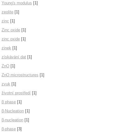
Young's modulus
[1]
zeolite
[1]
zinc
[1]
Zinc oxide
[1]
zinc oxide
[1]
zinek
[1]
získávání dat
[1]
ZnO
[1]
ZnO microstructures
[1]
zvuk
[1]
životní prostředí
[1]
β phase
[1]
β-Nucleation
[1]
β-nucleation
[1]
β-phase
[3]