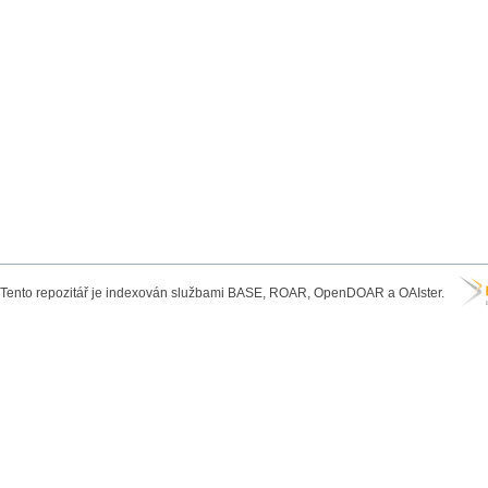
Tento repozitář je indexován službami BASE, ROAR, OpenDOAR a OAIster.