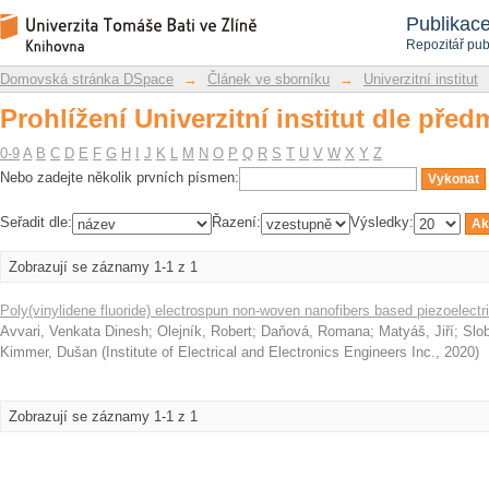
Prohlížení Univerzitní institut dle pře
Repozitář DSpace/Manakin
Publikac
Repozitář pub
Domovská stránka DSpace
→
Článek ve sborníku
→
Univerzitní institut
Prohlížení Univerzitní institut dle pře
0-9
A
B
C
D
E
F
G
H
I
J
K
L
M
N
O
P
Q
R
S
T
U
V
W
X
Y
Z
Nebo zadejte několik prvních písmen:
Seřadit dle:
Řazení:
Výsledky:
Zobrazují se záznamy 1-1 z 1
Poly(vinylidene fluoride) electrospun non-woven nanofibers based piezoelectr
Avvari, Venkata Dinesh
;
Olejník, Robert
;
Daňová, Romana
;
Matyáš, Jiří
;
Slob
Kimmer, Dušan
(
Institute of Electrical and Electronics Engineers Inc.
,
2020
)
Zobrazují se záznamy 1-1 z 1