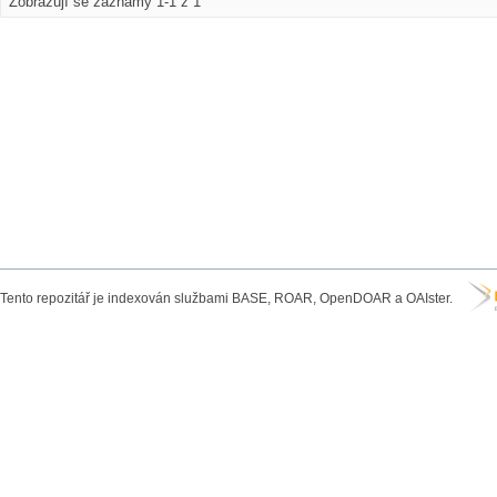
Zobrazují se záznamy 1-1 z 1
Tento repozitář je indexován službami BASE, ROAR, OpenDOAR a OAIster.