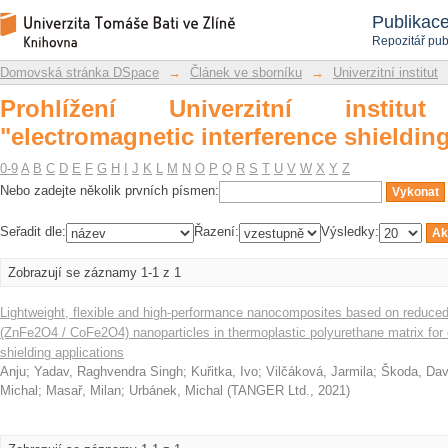
Prohlížení Univerzitní institut dl
Repozitář DSpace/Manakin
Publikac
shielding"
Repozitář pub
Domovská stránka DSpace
→
Článek ve sborníku
→
Univerzitní institut
Prohlížení Univerzitní instit
"electromagnetic interference shieldin
0-9
A
B
C
D
E
F
G
H
I
J
K
L
M
N
O
P
Q
R
S
T
U
V
W
X
Y
Z
Nebo zadejte několik prvních písmen:
Seřadit dle:
Řazení:
Výsledky:
Zobrazují se záznamy 1-1 z 1
Lightweight, flexible and high-performance nanocomposites based on reduced 
(ZnFe2O4 / CoFe2O4) nanoparticles in thermoplastic polyurethane matrix for 
shielding applications
Anju
;
Yadav, Raghvendra Singh
;
Kuřitka, Ivo
;
Vilčáková, Jarmila
;
Škoda, Dav
Michal
;
Masař, Milan
;
Urbánek, Michal
(
TANGER Ltd.
,
2021
)