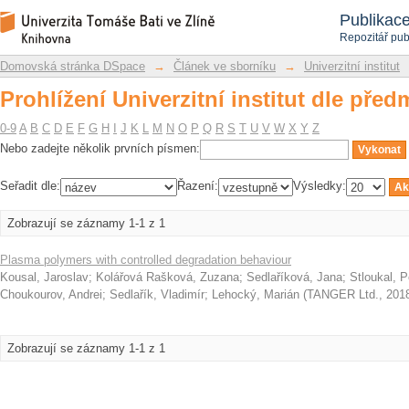
Prohlížení Univerzitní institut dle před
Repozitář DSpace/Manakin
Publikac
Repozitář pub
Domovská stránka DSpace
→
Článek ve sborníku
→
Univerzitní institut
Prohlížení Univerzitní institut dle před
0-9
A
B
C
D
E
F
G
H
I
J
K
L
M
N
O
P
Q
R
S
T
U
V
W
X
Y
Z
Nebo zadejte několik prvních písmen:
Seřadit dle:
Řazení:
Výsledky:
Zobrazují se záznamy 1-1 z 1
Plasma polymers with controlled degradation behaviour
Kousal, Jaroslav
;
Kolářová Rašková, Zuzana
;
Sedlaříková, Jana
;
Stloukal, P
Choukourov, Andrei
;
Sedlařík, Vladimír
;
Lehocký, Marián
(
TANGER Ltd.
,
201
Zobrazují se záznamy 1-1 z 1