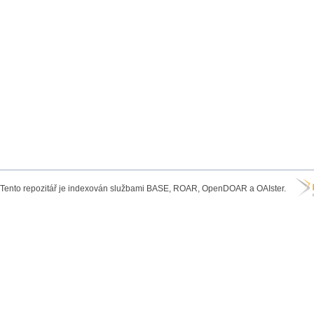
Tento repozitář je indexován službami BASE, ROAR, OpenDOAR a OAIster.