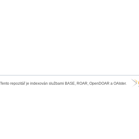
Tento repozitář je indexován službami BASE, ROAR, OpenDOAR a OAIster.