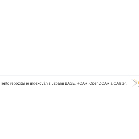
Tento repozitář je indexován službami BASE, ROAR, OpenDOAR a OAIster.