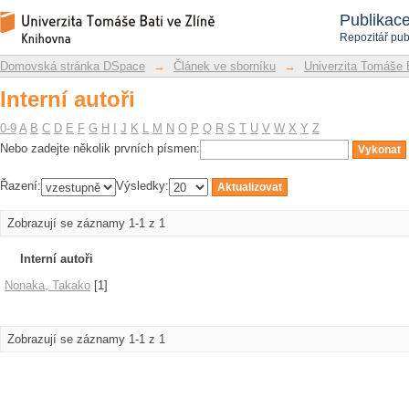
Interní autoři
Repozitář DSpace/Manakin
Publikac
Repozitář pub
Domovská stránka DSpace
→
Článek ve sborníku
→
Univerzita Tomáše 
Interní autoři
0-9
A
B
C
D
E
F
G
H
I
J
K
L
M
N
O
P
Q
R
S
T
U
V
W
X
Y
Z
Nebo zadejte několik prvních písmen:
Řazení:
Výsledky:
Zobrazují se záznamy 1-1 z 1
Interní autoři
Nonaka, Takako
[1]
Zobrazují se záznamy 1-1 z 1