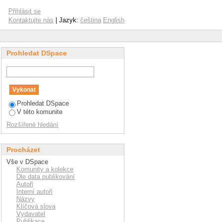
Přihlásit se
Kontaktujte nás
| Jazyk:
čeština
English
Prohledat DSpace
Prohledat DSpace
V této komunite
Rozšířené hledání
Procházet
Vše v DSpace
Komunity a kolekce
Dle data publikování
Autoři
Interní autoři
Názvy
Klíčová slova
Vydavatel
Publikace