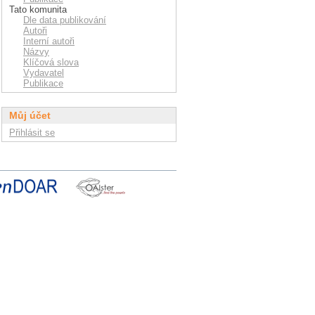
Tato komunita
Dle data publikování
Autoři
Interní autoři
Názvy
Klíčová slova
Vydavatel
Publikace
Můj účet
Přihlásit se