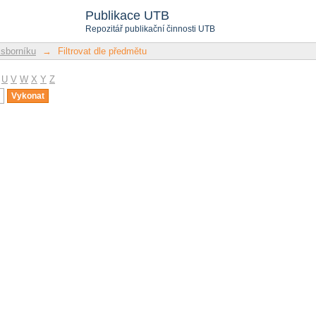
u
Publikace UTB
Repozitář publikační činnosti UTB
 sborníku
→
Filtrovat dle předmětu
U
V
W
X
Y
Z