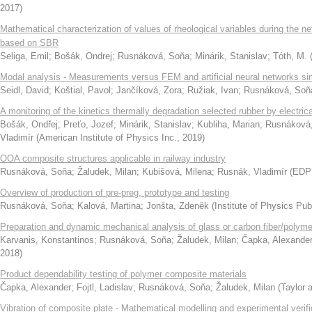
2017
)
Mathematical characterization of values of rheological variables during the ne
based on SBR
Seliga, Emil
;
Bošák, Ondrej
;
Rusnáková, Soňa
;
Minárik, Stanislav
;
Tóth, M.
Modal analysis - Measurements versus FEM and artificial neural networks si
Seidl, David
;
Koštial, Pavol
;
Jančíková, Zora
;
Ružiak, Ivan
;
Rusnáková, Soň
A monitoring of the kinetics thermally degradation selected rubber by electri
Bošák, Ondřej
;
Preťo, Jozef
;
Minárik, Stanislav
;
Kubliha, Marian
;
Rusnáková
Vladimír
(
American Institute of Physics Inc.
,
2019
)
OOA composite structures applicable in railway industry
Rusnáková, Soňa
;
Žaludek, Milan
;
Kubišová, Milena
;
Rusnák, Vladimír
(
EDP
Overview of production of pre-preg, prototype and testing
Rusnáková, Soňa
;
Kalová, Martina
;
Jonšta, Zdeněk
(
Institute of Physics Pub
Preparation and dynamic mechanical analysis of glass or carbon fiber/polym
Karvanis, Konstantinos
;
Rusnáková, Soňa
;
Žaludek, Milan
;
Čapka, Alexande
2018
)
Product dependability testing of polymer composite materials
Čapka, Alexander
;
Fojtl, Ladislav
;
Rusnáková, Soňa
;
Žaludek, Milan
(
Taylor 
Vibration of composite plate - Mathematical modelling and experimental verif