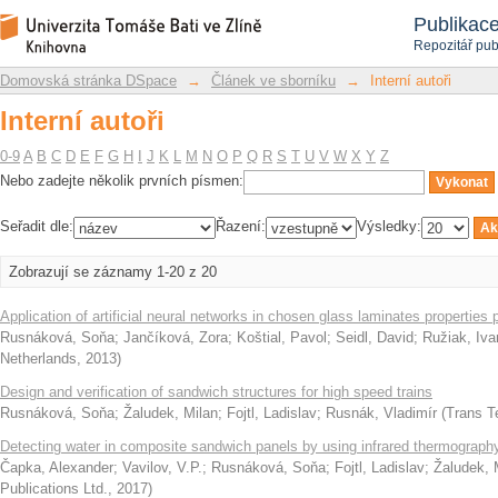
Interní autoři
Repozitář DSpace/Manakin
Publikac
Repozitář pub
Domovská stránka DSpace
→
Článek ve sborníku
→
Interní autoři
Interní autoři
0-9
A
B
C
D
E
F
G
H
I
J
K
L
M
N
O
P
Q
R
S
T
U
V
W
X
Y
Z
Nebo zadejte několik prvních písmen:
Seřadit dle:
Řazení:
Výsledky:
Zobrazují se záznamy 1-20 z 20
Application of artificial neural networks in chosen glass laminates properties 
Rusnáková, Soňa
;
Jančíková, Zora
;
Koštial, Pavol
;
Seidl, David
;
Ružiak, Iva
Netherlands
,
2013
)
Design and verification of sandwich structures for high speed trains
Rusnáková, Soňa
;
Žaludek, Milan
;
Fojtl, Ladislav
;
Rusnák, Vladimír
(
Trans T
Detecting water in composite sandwich panels by using infrared thermograph
Čapka, Alexander
;
Vavilov, V.P.
;
Rusnáková, Soňa
;
Fojtl, Ladislav
;
Žaludek, 
Publications Ltd.
,
2017
)