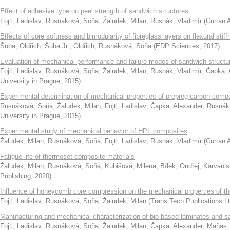
Effect of adhesive type on peel strength of sandwich structures
Fojtl, Ladislav
;
Rusnáková, Soňa
;
Žaludek, Milan
;
Rusnák, Vladimír
(
Curran 
Effects of core softness and bimodularity of fibreglass layers on flexural sti
Šuba, Oldřich
;
Šuba Jr., Oldřich
;
Rusnáková, Soňa
(
EDP Sciences
,
2017
)
Evaluation of mechanical performance and failure modes of sandwich structure
Fojtl, Ladislav
;
Rusnáková, Soňa
;
Žaludek, Milan
;
Rusnák, Vladimír
;
Čapka, 
University in Prague
,
2015
)
Experimental determination of mechanical properties of prepreg carbon compo
Rusnáková, Soňa
;
Žaludek, Milan
;
Fojtl, Ladislav
;
Čapka, Alexander
;
Rusnák,
University in Prague
,
2015
)
Experimental study of mechanical behavior of HPL composites
Žaludek, Milan
;
Rusnáková, Soňa
;
Fojtl, Ladislav
;
Rusnák, Vladimír
(
Curran 
Fatigue life of thermoset composite materials
Žaludek, Milan
;
Rusnáková, Soňa
;
Kubišová, Milena
;
Bílek, Ondřej
;
Karvanis
Publishing
,
2020
)
Influence of honeycomb core compression on the mechanical properties of th
Fojtl, Ladislav
;
Rusnáková, Soňa
;
Žaludek, Milan
(
Trans Tech Publications Lt
Manufacturing and mechanical characterization of bio-based laminates and s
Fojtl, Ladislav
;
Rusnáková, Soňa
;
Žaludek, Milan
;
Čapka, Alexander
;
Maňas,