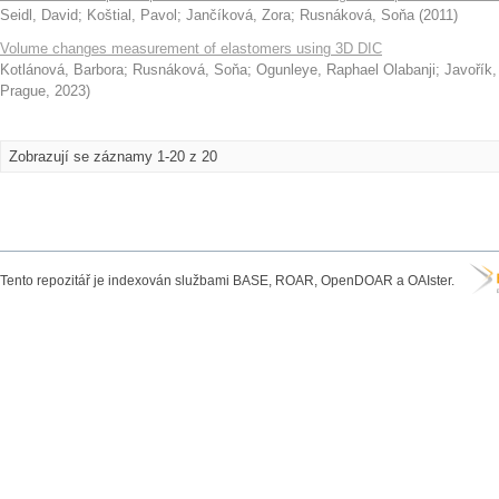
Seidl, David
;
Koštial, Pavol
;
Jančíková, Zora
;
Rusnáková, Soňa
(
2011
)
Volume changes measurement of elastomers using 3D DIC
Kotlánová, Barbora
;
Rusnáková, Soňa
;
Ogunleye, Raphael Olabanji
;
Javořík
Prague
,
2023
)
Zobrazují se záznamy 1-20 z 20
Tento repozitář je indexován službami BASE, ROAR, OpenDOAR a OAIster.