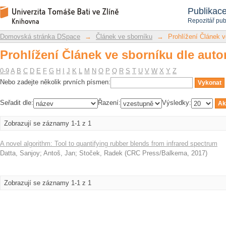
Prohlížení Článek ve sborníku dle auto
Repozitář DSpace/Manakin
Publikac
Repozitář pub
Domovská stránka DSpace
→
Článek ve sborníku
→
Prohlížení Článek v
Prohlížení Článek ve sborníku dle auto
0-9
A
B
C
D
E
F
G
H
I
J
K
L
M
N
O
P
Q
R
S
T
U
V
W
X
Y
Z
Nebo zadejte několik prvních písmen:
Seřadit dle:
Řazení:
Výsledky:
Zobrazují se záznamy 1-1 z 1
A novel algorithm: Tool to quantifying rubber blends from infrared spectrum
Datta, Sanjoy
;
Antoš, Jan
;
Stoček, Radek
(
CRC Press/Balkema
,
2017
)
Zobrazují se záznamy 1-1 z 1