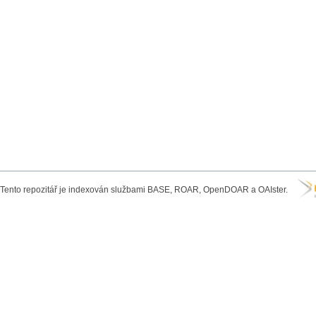
Tento repozitář je indexován službami BASE, ROAR, OpenDOAR a OAIster.