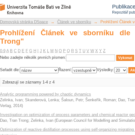
Prohlížení Článek ve sborníku dle auto
Repozitář DSpace/Manakin
Publikac
Repozitář pub
Domovská stránka DSpace
→
Článek ve sborníku
→
Prohlížení Článek v
Prohlížení Článek ve sborníku dle
Trong"
0-9
A
B
C
D
E
F
G
H
I
J
K
L
M
N
O
P
Q
R
S
T
U
V
W
X
Y
Z
Nebo zadejte několik prvních písmen:
Seřadit dle:
Řazení:
Výsledky:
Zobrazují se záznamy 1-4 z 4
Analytic programming powered by chaotic dynamics
Zelinka, Ivan
;
Skanderová, Lenka
;
Šaloun, Petr
;
Šenkeřík, Roman
;
Dao, Tra
Verlag
,
2014
)
Investigation on optimization of process parameters and chemical reactor ge
Dao, Tran Trong
;
Zelinka, Ivan
(
European Council for Modelling and Simulat
Optimization of reactive distillation processes using self-organizing migrating 