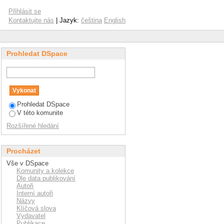
Přihlásit se
Kontaktujte nás
| Jazyk:
čeština
English
Prohledat DSpace
Prohledat DSpace
V této komunite
Rozšířené hledání
Procházet
Vše v DSpace
Komunity a kolekce
Dle data publikování
Autoři
Interní autoři
Názvy
Klíčová slova
Vydavatel
Publikace