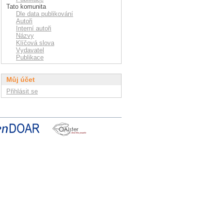
Tato komunita
Dle data publikování
Autoři
Interní autoři
Názvy
Klíčová slova
Vydavatel
Publikace
Můj účet
Přihlásit se