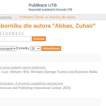
sborníku dle autora "Abbas, Zuhair"
Publikace UTB
Repozitář publikační činnosti UTB
 sborníku
→
Prohlížení Článek ve sborníku dle autora
sborníku dle autora "Abbas, Zuhair"
S
T
U
V
W
X
Y
Z
Výsledky:
on using support vector regression
;
Czyz, Meryem
;
Bílá, Michaela
(
Springer Science and Business Media
innovation: A dynamic capabilities perspective
rences and Publishing International Limited
,
2023
)