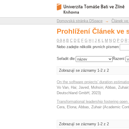
Prohlížení Článek ve 
Repozitář DSpace/Manakin
Domovská stránka DSpace
→
Článek ve
Prohlížení Článek ve 
0-9
A
B
C
D
E
F
G
H
I
J
K
L
M
N
O
P
Q
R
Nebo zadejte několik prvních písmen:
Seřadit dle:
Řazení:
Zobrazují se záznamy 1-2 z 2
On the software projects' duration estimati
Vo Van, Hai
;
Javed, Mohsin
;
Abbas, Zuhair
Deutschland GmbH
,
2023
)
Transformational leadership fostering open 
Cera, Elona
;
Abbas, Zuhair
(
Academic Confe
Zobrazují se záznamy 1-2 z 2