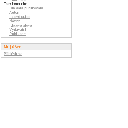
Tato komunita
Dle data publikování
Autoři
Interní autoři
Názvy
Klíčová slova
Vydavatel
Publikace
Můj účet
Přihlásit se