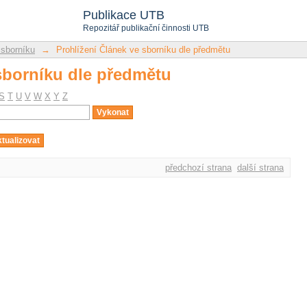
sborníku dle předmětu
Publikace UTB
Repozitář publikační činnosti UTB
 sborníku
→
Prohlížení Článek ve sborníku dle předmětu
sborníku dle předmětu
S
T
U
V
W
X
Y
Z
předchozí strana
další strana