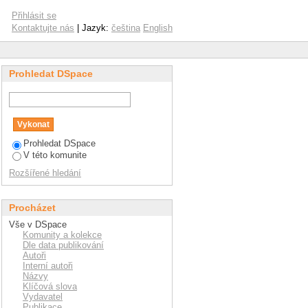
Přihlásit se
Kontaktujte nás
| Jazyk:
čeština
English
Prohledat DSpace
Prohledat DSpace
V této komunite
Rozšířené hledání
Procházet
Vše v DSpace
Komunity a kolekce
Dle data publikování
Autoři
Interní autoři
Názvy
Klíčová slova
Vydavatel
Publikace