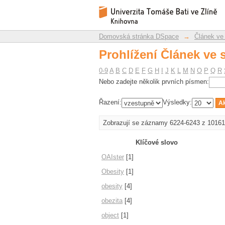
Prohlížení Článek ve 
Repozitář DSpace/Manakin
Domovská stránka DSpace
→
Článek ve
Prohlížení Článek ve 
0-9
A
B
C
D
E
F
G
H
I
J
K
L
M
N
O
P
Q
R
Nebo zadejte několik prvních písmen:
Řazení:
Výsledky:
Zobrazují se záznamy 6224-6243 z 10161
Klíčové slovo
OAIster
[1]
Obesity
[1]
obesity
[4]
obezita
[4]
object
[1]