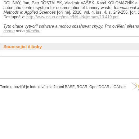
DOLINAY, Jan, Petr DOSTÁLEK, Vladimír VAŠEK, Karel KOLOMAZNÍK a 
automatic control system for dechromation of tannery waste.
International
Methods in Applied Sciences
[online]. 2010, vol. 4, iss. 4, s. 249-256. [ci
Dostupné z:
http://www.naun.org/main/NAUN/ijmmas/19-419.pdf
.
Tyto citace vytvořil software a mohou obsahovat chyby. Pro ověření přesnos
normu
nebo
příručku
.
Související články
Tento repozitář je indexován službami BASE, ROAR, OpenDOAR a OAIster.