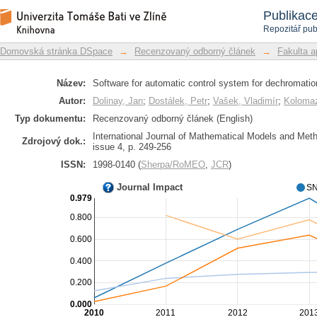
Software for automatic control system
Repozitář DSpace/Manakin
Publikac
Repozitář pub
Domovská stránka DSpace
→
Recenzovaný odborný článek
→
Fakulta a
Název:
Software for automatic control system for dechromatio
Autor:
Dolinay, Jan
;
Dostálek, Petr
;
Vašek, Vladimír
;
Kolomaz
Typ dokumentu:
Recenzovaný odborný článek (English)
International Journal of Mathematical Models and Meth
Zdrojový dok.:
issue 4, p. 249-256
ISSN:
1998-0140 (
Sherpa/RoMEO
,
JCR
)
Journal Impact
SN
0.979
0.800
0.600
0.400
0.200
0.000
2010
2011
2012
201