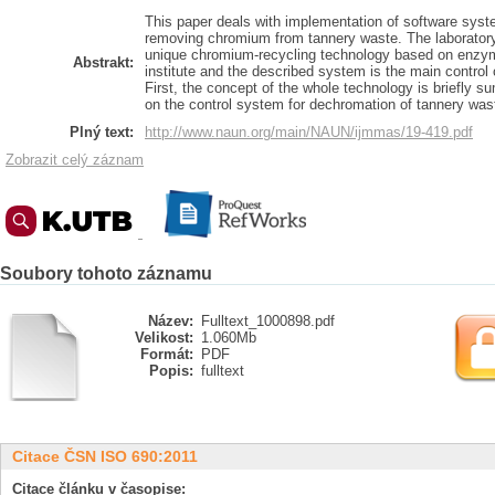
This paper deals with implementation of software syst
removing chromium from tannery waste. The laboratory
unique chromium-recycling technology based on enzym
Abstrakt:
institute and the described system is the main control
First, the concept of the whole technology is briefly 
on the control system for dechromation of tannery was
Plný text:
http://www.naun.org/main/NAUN/ijmmas/19-419.pdf
Zobrazit celý záznam
Soubory tohoto záznamu
Název:
Fulltext_1000898.pdf
Velikost:
1.060Mb
Formát:
PDF
Popis:
fulltext
Citace ČSN ISO 690:2011
Citace článku v časopise: