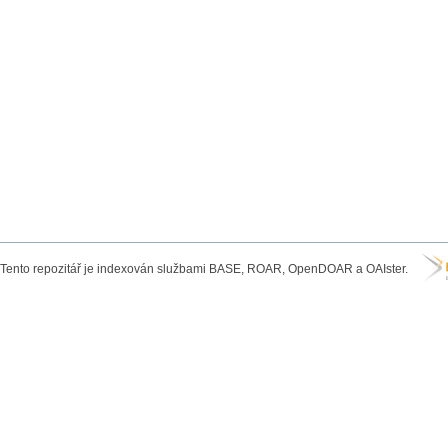
Tento repozitář je indexován službami BASE, ROAR, OpenDOAR a OAIster.