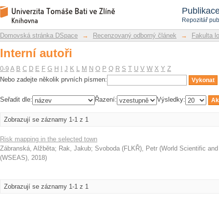
Interní autoři
Repozitář DSpace/Manakin
Publikac
Repozitář pub
Domovská stránka DSpace
→
Recenzovaný odborný článek
→
Fakulta l
Interní autoři
0-9
A
B
C
D
E
F
G
H
I
J
K
L
M
N
O
P
Q
R
S
T
U
V
W
X
Y
Z
Nebo zadejte několik prvních písmen:
Seřadit dle:
Řazení:
Výsledky:
Zobrazují se záznamy 1-1 z 1
Risk mapping in the selected town
Zábranská, Alžběta
;
Rak, Jakub
;
Svoboda (FLKŘ), Petr
(
World Scientific an
(WSEAS)
,
2018
)
Zobrazují se záznamy 1-1 z 1