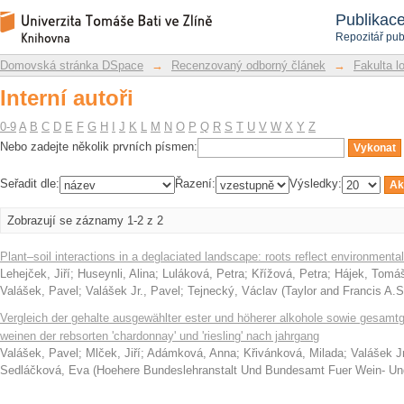
Interní autoři
Repozitář DSpace/Manakin
Publikac
Repozitář pub
Domovská stránka DSpace
→
Recenzovaný odborný článek
→
Fakulta l
Interní autoři
0-9
A
B
C
D
E
F
G
H
I
J
K
L
M
N
O
P
Q
R
S
T
U
V
W
X
Y
Z
Nebo zadejte několik prvních písmen:
Seřadit dle:
Řazení:
Výsledky:
Zobrazují se záznamy 1-2 z 2
Plant–soil interactions in a deglaciated landscape: roots reflect environmental
Lehejček, Jiří
;
Huseynli, Alina
;
Luláková, Petra
;
Křížová, Petra
;
Hájek, Tomá
Valášek, Pavel
;
Valášek Jr., Pavel
;
Tejnecký, Václav
(
Taylor and Francis A.S
Vergleich der gehalte ausgewählter ester und höherer alkohole sowie gesamtg
weinen der rebsorten 'chardonnay' und 'riesling' nach jahrgang
Valášek, Pavel
;
Mlček, Jiří
;
Adámková, Anna
;
Křivánková, Milada
;
Valášek Jr
Sedláčková, Eva
(
Hoehere Bundeslehranstalt Und Bundesamt Fuer Wein- U