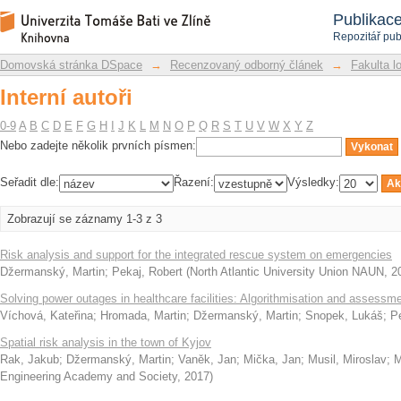
Interní autoři
Repozitář DSpace/Manakin
Publikac
Repozitář pub
Domovská stránka DSpace
→
Recenzovaný odborný článek
→
Fakulta l
Interní autoři
0-9
A
B
C
D
E
F
G
H
I
J
K
L
M
N
O
P
Q
R
S
T
U
V
W
X
Y
Z
Nebo zadejte několik prvních písmen:
Seřadit dle:
Řazení:
Výsledky:
Zobrazují se záznamy 1-3 z 3
Risk analysis and support for the integrated rescue system on emergencies
Džermanský, Martin
;
Pekaj, Robert
(
North Atlantic University Union NAUN
,
2
Solving power outages in healthcare facilities: Algorithmisation and assessm
Víchová, Kateřina
;
Hromada, Martin
;
Džermanský, Martin
;
Snopek, Lukáš
;
P
Spatial risk analysis in the town of Kyjov
Rak, Jakub
;
Džermanský, Martin
;
Vaněk, Jan
;
Mička, Jan
;
Musil, Miroslav
;
M
Engineering Academy and Society
,
2017
)