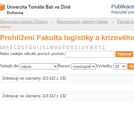
Prohlížení Fakulta logistiky a krizového
Repozitář DSpace/Manakin
Publikac
Repozitář pub
Domovská stránka DSpace
→
Recenzovaný odborný článek
→
Fakulta l
názvu
Prohlížení Fakulta logistiky a krizového
0-9
A
B
C
D
E
F
G
H
I
J
K
L
M
N
O
P
Q
R
S
T
U
V
W
X
Y
Z
Nebo zadejte několik prvních písmen:
Seřadit dle:
Řazení:
Výsledky:
Zobrazují se záznamy 113-112 z 132
Zobrazují se záznamy 113-112 z 132