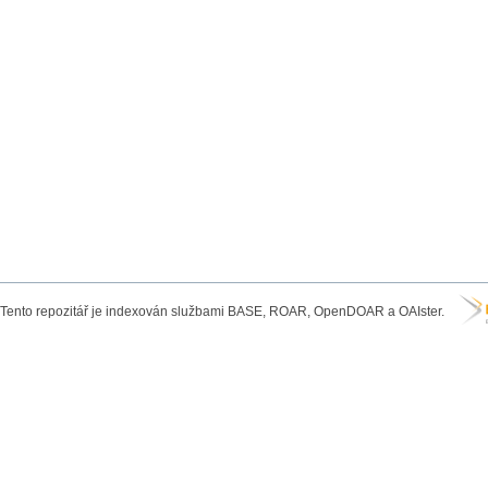
Tento repozitář je indexován službami BASE, ROAR, OpenDOAR a OAIster.