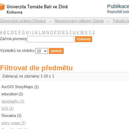
Filtrovat dle předmětu
Repozitář DSpace/Manakin
Publikac
Repozitář pub
Domovská stránka DSpace
→
Recenzovaný odborný článek
→
Fakulta h
A
B
C
D
E
F
G
H
I
J
K
L
M
N
O
P
Q
R
S
T
U
V
W
X
Y
Z
Začíná písmeny
Výsledků na stránku:
Filtrovat dle předmětu
Zobrazují se záznamy 1-10 z 1
ArcGIS StoryMaps (1)
education (1)
geography (1)
GIS (1)
Slovakia (1)
story maps (1)