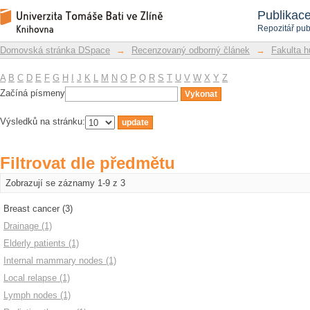
Filtrovat dle předmětu
Repozitář DSpace/Manakin
Publikac
Repozitář pub
Domovská stránka DSpace
→
Recenzovaný odborný článek
→
Fakulta h
A
B
C
D
E
F
G
H
I
J
K
L
M
N
O
P
Q
R
S
T
U
V
W
X
Y
Z
Začíná písmeny
Výsledků na stránku:
Filtrovat dle předmětu
Zobrazují se záznamy 1-9 z 3
Breast cancer (3)
Drainage (1)
Elderly patients (1)
Internal mammary nodes (1)
Local relapse (1)
Lymph nodes (1)