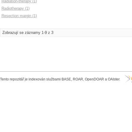
Radiation-therapy (1)
Radiotherapy (1)
Resection margin (1)
Zobrazují se záznamy 1-9 z 3
Tento repozitář je indexován službami BASE, ROAR, OpenDOAR a OAIster.