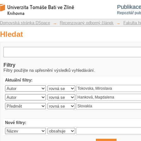
Hledat
Repozitář DSpace/Manakin
Publikac
Repozitář pub
Domovská stránka DSpace
→
Recenzovaný odborný článek
→
Fakulta h
Hledat
Filtry
Filtry použijte na upřesnění výsledků vyhledávání.
Aktuální filtry:
Nové filtry: