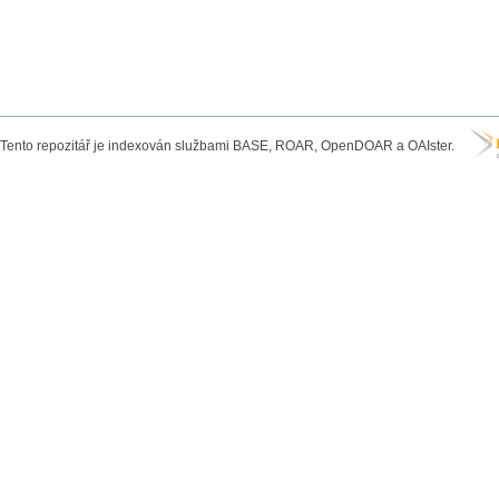
Tento repozitář je indexován službami BASE, ROAR, OpenDOAR a OAIster.