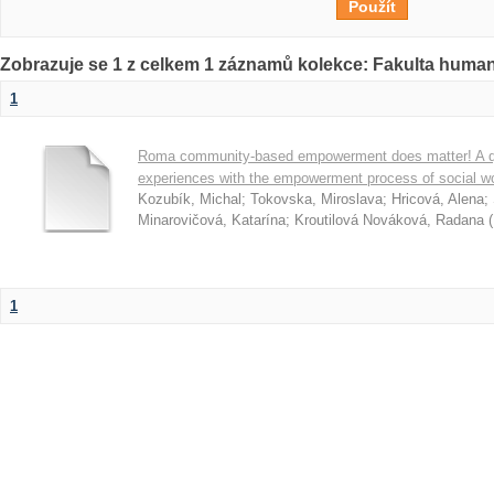
Zobrazuje se 1 z celkem 1 záznamů kolekce: Fakulta humani
1
Roma community-based empowerment does matter! A qual
experiences with the empowerment process of social wo
Kozubík, Michal
;
Tokovska, Miroslava
;
Hricová, Alena
;
Minarovičová, Katarína
;
Kroutilová Nováková, Radana
(
1