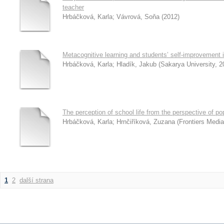
teacher
Hrbáčková, Karla
;
Vávrová, Soňa
(
2012
)
Metacognitive learning and students’ self-improvement 
Hrbáčková, Karla
;
Hladík, Jakub
(
Sakarya University
,
2
The perception of school life from the perspective of po
Hrbáčková, Karla
;
Hrnčiříková, Zuzana
(
Frontiers Media
1
2
další strana