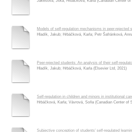
Jakešová, Jitka
;
Hrbáčková, Karla
(
Canadian Center of
Models of self-regulation mechanisms in peer-rejected 
Hladík, Jakub
;
Hrbáčková, Karla
;
Petr Šafránková, Ann
Peer-rejected students: An analysis of their self-regul
Hladík, Jakub
;
Hrbáčková, Karla
(
Elsevier Ltd
,
2021
)
Self-regulation in children and minors in institutional car
Hrbáčková, Karla
;
Vávrová, Soňa
(
Canadian Center of 
Subjective conception of students' self-regulated learni