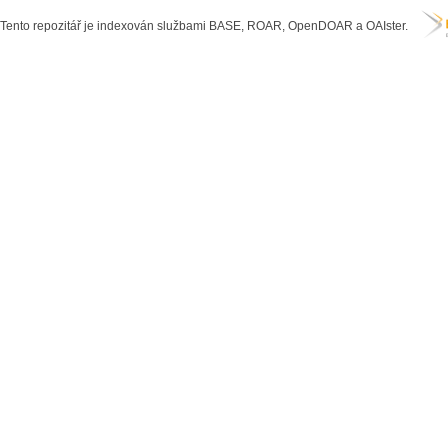
Tento repozitář je indexován službami BASE, ROAR, OpenDOAR a OAIster.