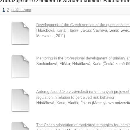
Zobrazuje se 10 z celkem 16 záznamů kolekce: Fakulta huma
1
2
další strana
Development of the Czech version of the questionnaire o
Hrbáčková, Karla
;
Hladík, Jakub
;
Vávrová, Soňa
;
Švec,
Marszalek
,
2011
)
Mentoring in the professional development of primary 
Suchánková, Eliška
;
Hrbáčková, Karla
(
Česká zeměděls
Autoregulace žáku v závislosti na vnímaných projevech 
regulation in relation to perceived risk behavior
Hrbáčková, Karla
;
Hladík, Jakub
(
Masarykova univerzita
The Czech adaptation of motivated strategies for learn