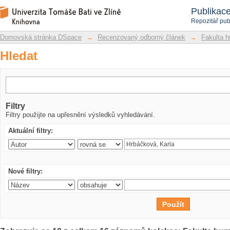
Hledat
Repozitář DSpace/Manakin
Publikac
Repozitář pub
Domovská stránka DSpace
→
Recenzovaný odborný článek
→
Fakulta h
Hledat
Filtry
Filtry použijte na upřesnění výsledků vyhledávání.
Aktuální filtry:
Nové filtry: