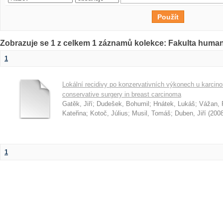
Zobrazuje se 1 z celkem 1 záznamů kolekce: Fakulta humani
1
Lokální recidivy po konzervativních výkonech u karcino
conservative surgery in breast carcinoma
Gatěk, Jiří
;
Dudešek, Bohumil
;
Hnátek, Lukáš
;
Vážan, 
Kateřina
;
Kotoč, Július
;
Musil, Tomáš
;
Duben, Jiří
(
200
1