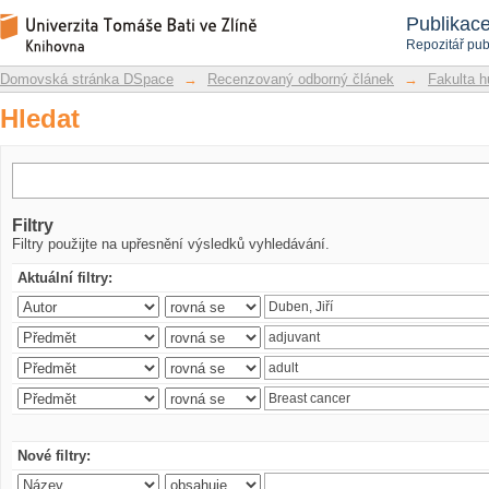
Hledat
Repozitář DSpace/Manakin
Publikac
Repozitář pub
Domovská stránka DSpace
→
Recenzovaný odborný článek
→
Fakulta h
Hledat
Filtry
Filtry použijte na upřesnění výsledků vyhledávání.
Aktuální filtry:
Nové filtry: