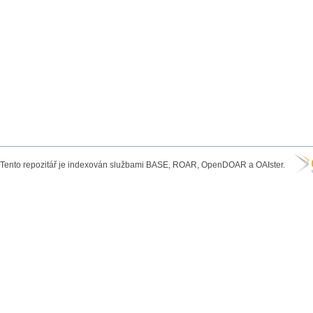
Tento repozitář je indexován službami BASE, ROAR, OpenDOAR a OAIster.