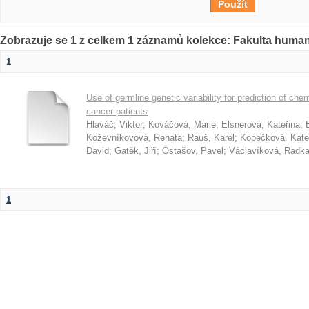
Zobrazuje se 1 z celkem 1 záznamů kolekce: Fakulta humani
1
Use of germline genetic variability for prediction of ch
cancer patients
Hlaváč, Viktor
;
Kováčová, Marie
;
Elsnerová, Kateřina
;
Koževníkovová, Renata
;
Rauš, Karel
;
Kopečková, Kate
David
;
Gatěk, Jiří
;
Ostašov, Pavel
;
Václavíková, Radk
1