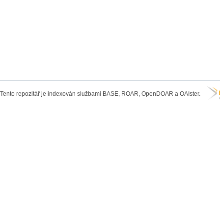
Tento repozitář je indexován službami BASE, ROAR, OpenDOAR a OAIster.