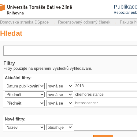
Hledat
Repozitář DSpace/Manakin
Publikac
Repozitář pub
Domovská stránka DSpace
→
Recenzovaný odborný článek
→
Fakulta h
Hledat
Filtry
Filtry použijte na upřesnění výsledků vyhledávání.
Aktuální filtry:
Nové filtry: