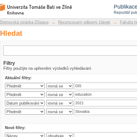
Hledat
Repozitář DSpace/Manakin
Publikac
Repozitář pub
Domovská stránka DSpace
→
Recenzovaný odborný článek
→
Fakulta h
Hledat
Filtry
Filtry použijte na upřesnění výsledků vyhledávání.
Aktuální filtry:
Nové filtry: