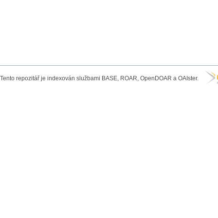
Tento repozitář je indexován službami BASE, ROAR, OpenDOAR a OAIster.