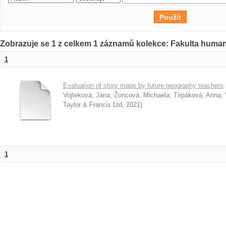
Zobrazuje se 1 z celkem 1 záznamů kolekce: Fakulta humani
1
Evaluation of story maps by future geography teachers
Vojteková, Jana
;
Žoncová, Michaela
;
Tirpáková, Anna
;
Taylor & Francis Ltd
,
2021
)
1