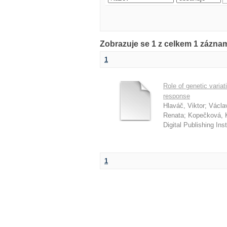
Zobrazuje se 1 z celkem 1 záznam
1
Role of genetic varia
response
Hlaváč, Viktor
;
Václa
Renata
;
Kopečková, K
Digital Publishing In
1