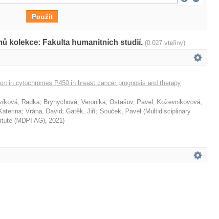
ů kolekce: Fakulta humanitních studií.
(0.027 vteřiny)
tion in cytochromes P450 in breast cancer prognosis and therapy
víková, Radka
;
Brynychová, Veronika
;
Ostašov, Pavel
;
Koževnikovová,
aterina
;
Vrána, David
;
Gatěk, Jiří
;
Souček, Pavel
(
Multidisciplinary
stitute (MDPI AG)
,
2021
)