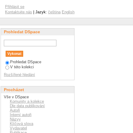
Přihlásit se
Kontaktujte nás
| Jazyk:
čeština
English
Prohledat DSpace
Prohledat DSpace
V této kolekci
Rozšířené hledání
Procházet
Vše v DSpace
Komunity a kolekce
Dle data publikování
Autoři
Interní autoři
Názvy
Klíčová slova
Vydavatel
Publikace