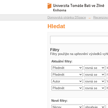
Hledat
Repozitář DSpace/Manakin
Domovská stránka DSpace
→
Recenzova
Hledat
Filtry
Filtry použijte na upřesnění výsledků vyh
Aktuální filtry:
Nové filtry: