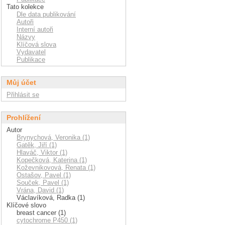
Tato kolekce
Dle data publikování
Autoři
Interní autoři
Názvy
Klíčová slova
Vydavatel
Publikace
Můj účet
Přihlásit se
Prohlížení
Autor
Brynychová, Veronika (1)
Gatěk, Jiří (1)
Hlaváč, Viktor (1)
Kopečková, Katerina (1)
Koževnikovová, Renata (1)
Ostašov, Pavel (1)
Souček, Pavel (1)
Vrána, David (1)
Václavíková, Radka (1)
Klíčové slovo
breast cancer (1)
cytochrome P450 (1)