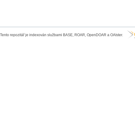
Tento repozitář je indexován službami BASE, ROAR, OpenDOAR a OAIster.