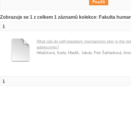
Zobrazuje se 1 z celkem 1 záznamů kolekce: Fakulta humani
1
What role do self-regulatory mechanisms play in the ris
adolescents?
Hrbáčková, Karla
;
Hladík, Jakub
;
Petr Šafránková, Ann
1