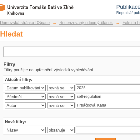
Hledat
Repozitář DSpace/Manakin
Publikac
Repozitář pub
Domovská stránka DSpace
→
Recenzovaný odborný článek
→
Fakulta h
Hledat
Filtry
Filtry použijte na upřesnění výsledků vyhledávání.
Aktuální filtry:
Nové filtry: