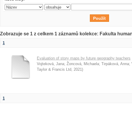
Zobrazuje se 1 z celkem 1 záznamů kolekce: Fakulta humani
1
Evaluation of story maps by future geography teachers
Vojteková, Jana
;
Žoncová, Michaela
;
Tirpáková, Anna
;
Taylor & Francis Ltd
,
2021
)
1