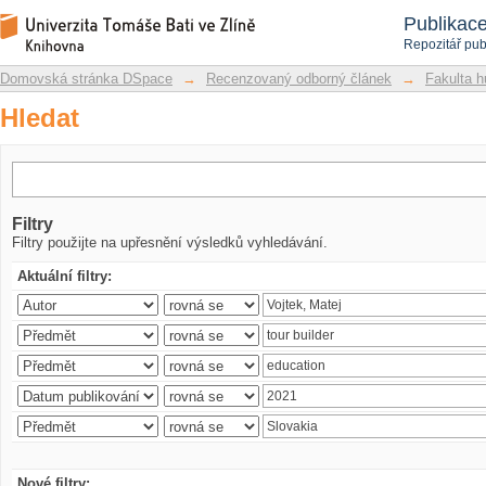
Hledat
Repozitář DSpace/Manakin
Publikac
Repozitář pub
Domovská stránka DSpace
→
Recenzovaný odborný článek
→
Fakulta h
Hledat
Filtry
Filtry použijte na upřesnění výsledků vyhledávání.
Aktuální filtry:
Nové filtry: