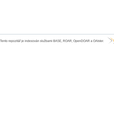
Tento repozitář je indexován službami BASE, ROAR, OpenDOAR a OAIster.