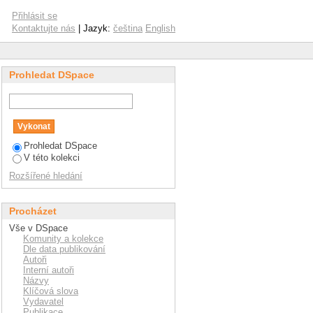
Přihlásit se
Kontaktujte nás
| Jazyk:
čeština
English
Prohledat DSpace
Prohledat DSpace
V této kolekci
Rozšířené hledání
Procházet
Vše v DSpace
Komunity a kolekce
Dle data publikování
Autoři
Interní autoři
Názvy
Klíčová slova
Vydavatel
Publikace