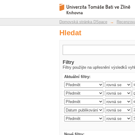
Hledat
Repozitář DSpace/Manakin
Domovská stránka DSpace
→
Recenzova
Hledat
Filtry
Filtry použijte na upřesnění výsledků vyh
Aktuální filtry:
Nové filtry: