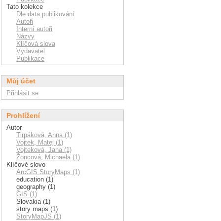
Tato kolekce
Dle data publikování
Autoři
Interní autoři
Názvy
Klíčová slova
Vydavatel
Publikace
Můj účet
Přihlásit se
Prohlížení
Autor
Tirpáková, Anna (1)
Vojtek, Matej (1)
Vojteková, Jana (1)
Žoncová, Michaela (1)
Klíčové slovo
ArcGIS StoryMaps (1)
education (1)
geography (1)
GIS (1)
Slovakia (1)
story maps (1)
StoryMapJS (1)