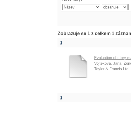
Zobrazuje se 1 z celkem 1 záznam
1
Evaluation of story m
Vojteková, Jana
;
Žon
Taylor & Francis Ltd
,
1