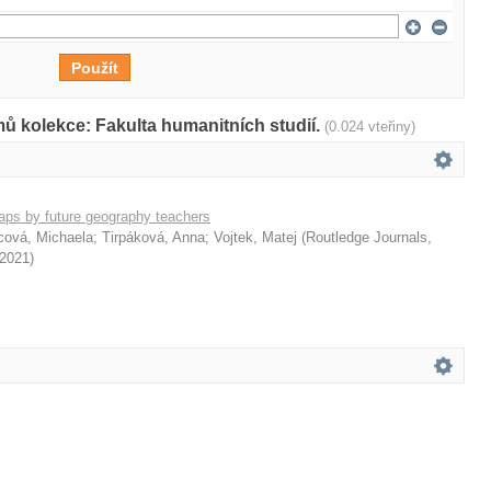
ů kolekce: Fakulta humanitních studií.
(0.024 vteřiny)
aps by future geography teachers
cová, Michaela
;
Tirpáková, Anna
;
Vojtek, Matej
(
Routledge Journals,
2021
)