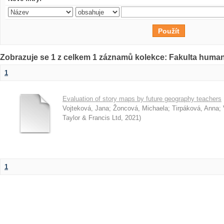
Zobrazuje se 1 z celkem 1 záznamů kolekce: Fakulta humani
1
Evaluation of story maps by future geography teachers
Vojteková, Jana
;
Žoncová, Michaela
;
Tirpáková, Anna
;
Taylor & Francis Ltd
,
2021
)
1