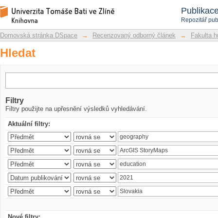
Hledat
Repozitář DSpace/Manakin
Publikac
Repozitář pub
Domovská stránka DSpace
→
Recenzovaný odborný článek
→
Fakulta h
Hledat
Filtry
Filtry použijte na upřesnění výsledků vyhledávání.
Aktuální filtry:
Nové filtry: