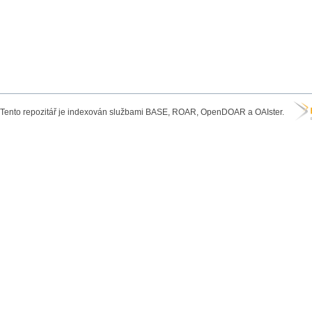
Tento repozitář je indexován službami BASE, ROAR, OpenDOAR a OAIster.