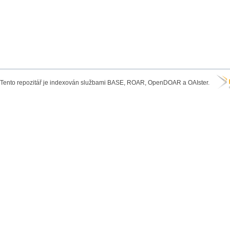
Tento repozitář je indexován službami BASE, ROAR, OpenDOAR a OAIster.