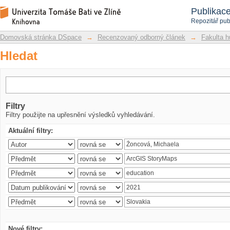
Hledat
Repozitář DSpace/Manakin
Publikac
Repozitář pub
Domovská stránka DSpace
→
Recenzovaný odborný článek
→
Fakulta h
Hledat
Filtry
Filtry použijte na upřesnění výsledků vyhledávání.
Aktuální filtry:
Nové filtry: