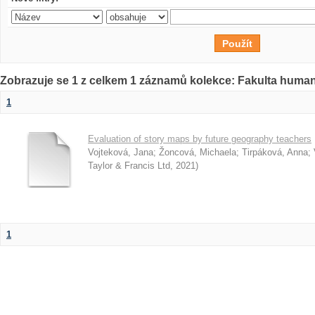
Zobrazuje se 1 z celkem 1 záznamů kolekce: Fakulta humani
1
Evaluation of story maps by future geography teachers
Vojteková, Jana
;
Žoncová, Michaela
;
Tirpáková, Anna
;
Taylor & Francis Ltd
,
2021
)
1