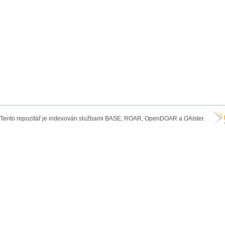
Tento repozitář je indexován službami BASE, ROAR, OpenDOAR a OAIster.