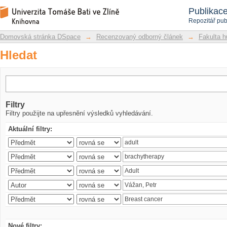
Hledat
Repozitář DSpace/Manakin
Publikac
Repozitář pub
Domovská stránka DSpace
→
Recenzovaný odborný článek
→
Fakulta h
Hledat
Filtry
Filtry použijte na upřesnění výsledků vyhledávání.
Aktuální filtry:
Nové filtry: