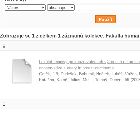
Zobrazuje se 1 z celkem 1 záznamů kolekce: Fakulta humani
1
Lokální recidivy po konzervativních výkonech u karcino
conservative surgery in breast carcinoma
Gatěk, Jiří
;
Dudešek, Bohumil
;
Hnátek, Lukáš
;
Vážan, 
Kateřina
;
Kotoč, Július
;
Musil, Tomáš
;
Duben, Jiří
(
200
1