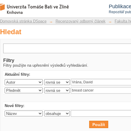
Hledat
Repozitář DSpace/Manakin
Publikac
Repozitář pub
Domovská stránka DSpace
→
Recenzovaný odborný článek
→
Fakulta h
Hledat
Filtry
Filtry použijte na upřesnění výsledků vyhledávání.
Aktuální filtry:
Nové filtry: