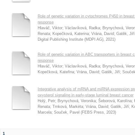
Role of genetic variation in cytochromes P450 in breas
response
Hlaváč, Viktor
;
Václavíková, Radka
;
Brynychová, Veron
Renata
;
Kopečková, Katerina
;
Vrána, David
;
Gatěk, Jiří
Digital Publishing Institute (MDPI AG)
,
2021
)
Role of genetic variation in ABC transporters in breast
response
Hlaváč, Viktor
;
Václavíková, Radka
;
Brynychová, Veron
Kopečková, Kateřina
;
Vrána, David
;
Gatěk, Jiří
;
Souček
Integrative analysis of mRNA and miRNA expression prof
oxysterol signaling in early-stage luminal breast cancer
Holý, Petr
;
Brynychová, Veronika
;
Šeborová, Karolína
;
Renata
;
Trnková, Markéta
;
Vrána, David
;
Gatěk, Jiří
;
K
Marcela
;
Souček, Pavel
(
FEBS Press
,
2023
)
1