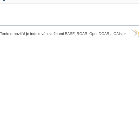
Tento repozitář je indexován službami BASE, ROAR, OpenDOAR a OAIster.