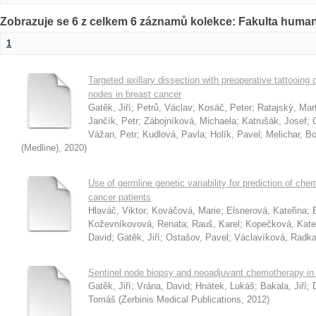
Zobrazuje se 6 z celkem 6 záznamů kolekce: Fakulta humani
1
Targeted axillary dissection with preoperative tattooing 
nodes in breast cancer
Gatěk, Jiří
;
Petrů, Václav
;
Kosáč, Peter
;
Ratajský, Mar
Jančík, Petr
;
Zábojníková, Michaela
;
Katrušák, Josef
;
Vážan, Petr
;
Kudlová, Pavla
;
Holík, Pavel
;
Melichar, B
(Medline)
,
2020
)
Use of germline genetic variability for prediction of ch
cancer patients
Hlaváč, Viktor
;
Kováčová, Marie
;
Elsnerová, Kateřina
;
Koževníkovová, Renata
;
Rauš, Karel
;
Kopečková, Kate
David
;
Gatěk, Jiří
;
Ostašov, Pavel
;
Václavíková, Radk
Sentinel node biopsy and neoadjuvant chemotherapy in 
Gatěk, Jiří
;
Vrána, David
;
Hnátek, Lukáš
;
Bakala, Jiří
;
Tomáš
(
Zerbinis Medical Publications
,
2012
)