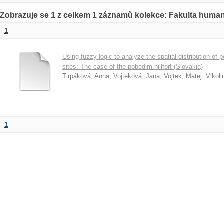
Zobrazuje se 1 z celkem 1 záznamů kolekce: Fakulta humani
1
Using fuzzy logic to analyze the spatial distribution of p
sites: The case of the pobedim hillfort (Slovakia)
Tirpáková, Anna
;
Vojteková, Jana
;
Vojtek, Matej
;
Vlkoli
1