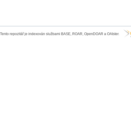
Tento repozitář je indexován službami BASE, ROAR, OpenDOAR a OAIster.