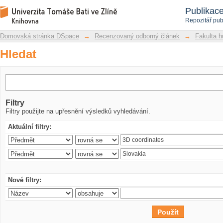
Hledat
Repozitář DSpace/Manakin
Publikac
Repozitář pub
Domovská stránka DSpace
→
Recenzovaný odborný článek
→
Fakulta h
Hledat
Filtry
Filtry použijte na upřesnění výsledků vyhledávání.
Aktuální filtry:
Nové filtry: