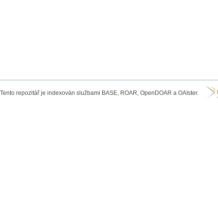
Tento repozitář je indexován službami BASE, ROAR, OpenDOAR a OAIster.