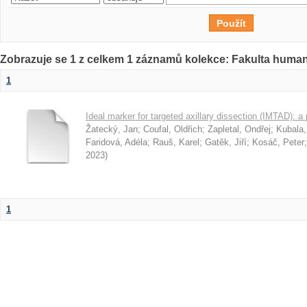
Zobrazuje se 1 z celkem 1 záznamů kolekce: Fakulta humani
1
Ideal marker for targeted axillary dissection (IMTAD): a 
Žatecký, Jan
;
Coufal, Oldřich
;
Zapletal, Ondřej
;
Kubala,
Faridová, Adéla
;
Rauš, Karel
;
Gatěk, Jiří
;
Kosáč, Peter
2023
)
1