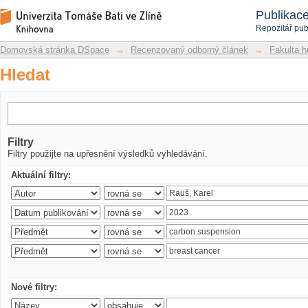
Hledat
Repozitář DSpace/Manakin
Publikac
Repozitář pub
Domovská stránka DSpace
→
Recenzovaný odborný článek
→
Fakulta h
Hledat
Filtry
Filtry použijte na upřesnění výsledků vyhledávání.
Aktuální filtry:
Nové filtry: