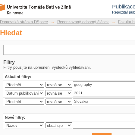
Hledat
Repozitář DSpace/Manakin
Publikac
Repozitář pub
Domovská stránka DSpace
→
Recenzovaný odborný článek
→
Fakulta h
Hledat
Filtry
Filtry použijte na upřesnění výsledků vyhledávání.
Aktuální filtry:
Nové filtry: