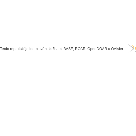
Tento repozitář je indexován službami BASE, ROAR, OpenDOAR a OAIster.