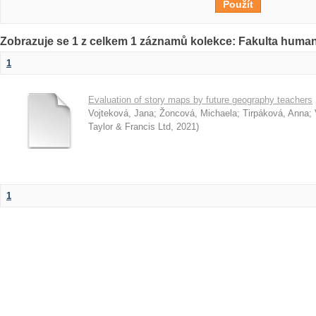
Zobrazuje se 1 z celkem 1 záznamů kolekce: Fakulta humani
1
Evaluation of story maps by future geography teachers
Vojteková, Jana
;
Žoncová, Michaela
;
Tirpáková, Anna
;
Taylor & Francis Ltd
,
2021
)
1