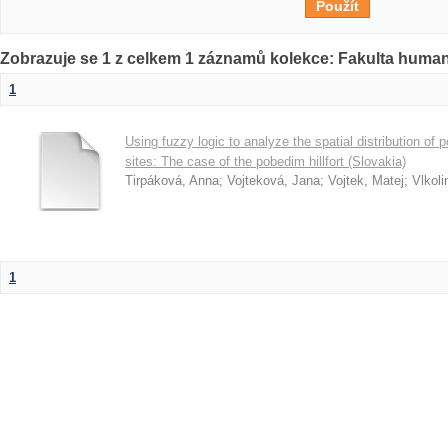
Zobrazuje se 1 z celkem 1 záznamů kolekce: Fakulta humani
1
Using fuzzy logic to analyze the spatial distribution of p
sites: The case of the pobedim hillfort (Slovakia)
Tirpáková, Anna
;
Vojteková, Jana
;
Vojtek, Matej
;
Vlkoli
1