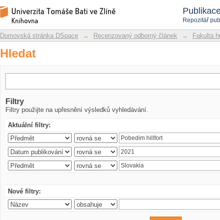
Hledat
Repozitář DSpace/Manakin
Publikac
Repozitář pub
Domovská stránka DSpace
→
Recenzovaný odborný článek
→
Fakulta h
Hledat
Filtry
Filtry použijte na upřesnění výsledků vyhledávání.
Aktuální filtry:
Nové filtry: