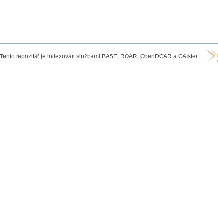
Tento repozitář je indexován službami BASE, ROAR, OpenDOAR a OAIster.